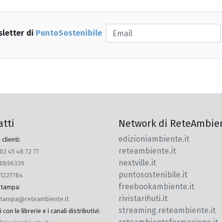
sletter di
PuntoSostenibile
atti
Network di ReteAmbie
edizioniambiente.it
 clienti:
reteambiente.it
 02 45 48 72 77
nextville.it
770896339
puntosostenibile.it
91227784
freebookambiente.it
 stampa
:
rivistarifiuti.it
.stampa@reteambiente.it
streaming.reteambiente.it
con le librerie e i canali distributivi
: