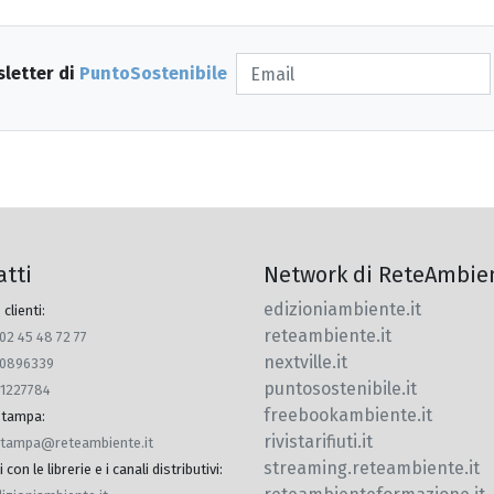
sletter di
PuntoSostenibile
atti
Network di ReteAmbie
edizioniambiente.it
 clienti:
reteambiente.it
 02 45 48 72 77
nextville.it
770896339
puntosostenibile.it
91227784
freebookambiente.it
 stampa
:
rivistarifiuti.it
.stampa@reteambiente.it
streaming.reteambiente.it
con le librerie e i canali distributivi
: