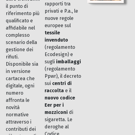
rapporti tra
il punto di
privati e P.a., le
riferimento più
nuove regole
qualificato e
europee sul
affidabile nel
tessile
complesso
invenduto
scenario della
(regolamento
gestione dei
Ecodesign) e
rifiuti.
sugli
imballaggi
Disponibile sia
(regolamento
in versione
Ppwr), il decreto
cartacea che
sui
centri di
digitale, ogni
raccolta
e il
numero
nuovo codice
affronta le
Eer per i
novità
mozziconi
di
normative
sigaretta. Le
attraverso i
deroghe al
contributi dei
Codice