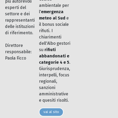
più autorevoli
ambientale per
esperti del
l'
emergenza
settore e dei
meteo al Sud
e
rappresentanti
il bonus sociale
delle istituzioni
rifiuti. I
di riferimento.
chiarimenti
dell'Albo gestori
Direttore
su
rifiuti
responsabile:
abbandonati e
Paola Ficco
categorie 4 e 5
.
Giurisprudenza,
interpelli, focus
regionali,
sanzioni
amministrative
e quesiti risolti.
vai al sito