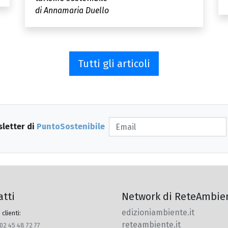
di Annamaria Duello
Tutti gli articoli
sletter di
PuntoSostenibile
atti
Network di ReteAmbie
edizioniambiente.it
 clienti:
reteambiente.it
 02 45 48 72 77