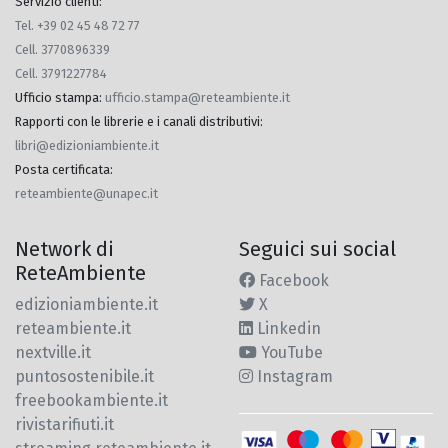
Servizio clienti:
Tel. +39 02 45 48 72 77
Cell. 3770896339
Cell. 3791227784
Ufficio stampa
:
ufficio.stampa@reteambiente.it
Rapporti con le librerie e i canali distributivi
:
libri@edizioniambiente.it
Posta certificata
:
reteambiente@unapec.it
Network di
Seguici sui social
ReteAmbiente
Facebook
edizioniambiente.it
X
reteambiente.it
Linkedin
nextville.it
YouTube
puntosostenibile.it
Instagram
freebookambiente.it
rivistarifiuti.it