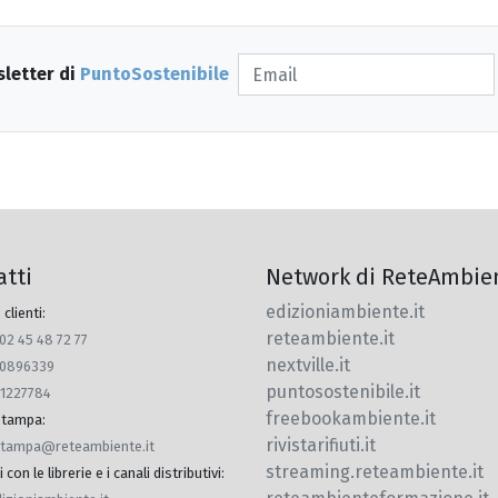
sletter di
PuntoSostenibile
atti
Network di ReteAmbie
edizioniambiente.it
 clienti:
reteambiente.it
 02 45 48 72 77
nextville.it
770896339
puntosostenibile.it
91227784
freebookambiente.it
 stampa
:
rivistarifiuti.it
.stampa@reteambiente.it
streaming.reteambiente.it
con le librerie e i canali distributivi
: