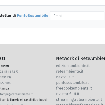
sletter di
PuntoSostenibile
atti
Network di ReteAmbie
edizioniambiente.it
 clienti:
reteambiente.it
 02 45 48 72 77
nextville.it
770896339
puntosostenibile.it
91227784
freebookambiente.it
 stampa
:
rivistarifiuti.it
.stampa@reteambiente.it
streaming.reteambiente.it
con le librerie e i canali distributivi
: