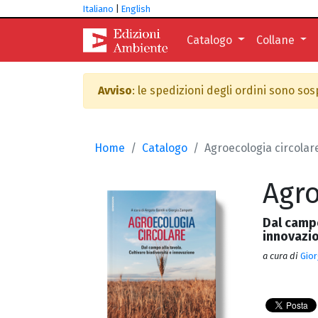
Italiano
|
English
Catalogo
Collane
Avviso
: le spedizioni degli ordini sono so
Home
Catalogo
Agroecologia circolar
Agro
Dal campo
innovazi
a cura di
Gior