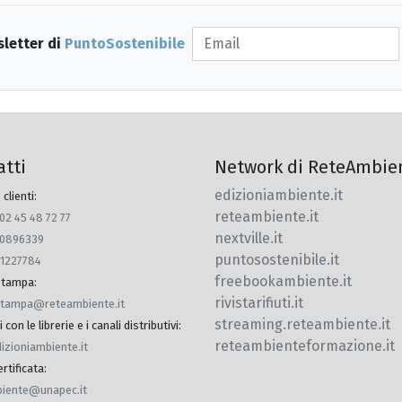
sletter di
PuntoSostenibile
atti
Network di ReteAmbie
edizioniambiente.it
 clienti:
reteambiente.it
 02 45 48 72 77
nextville.it
770896339
puntosostenibile.it
91227784
freebookambiente.it
 stampa
:
rivistarifiuti.it
.stampa@reteambiente.it
streaming.reteambiente.it
con le librerie e i canali distributivi
:
reteambienteformazione.it
dizioniambiente.it
rtificata
:
iente@unapec.it