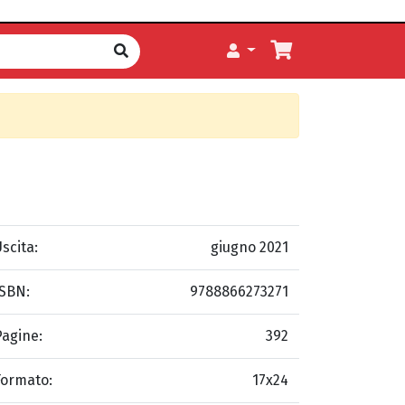
scita:
giugno 2021
ISBN:
9788866273271
Pagine:
392
Formato:
17x24