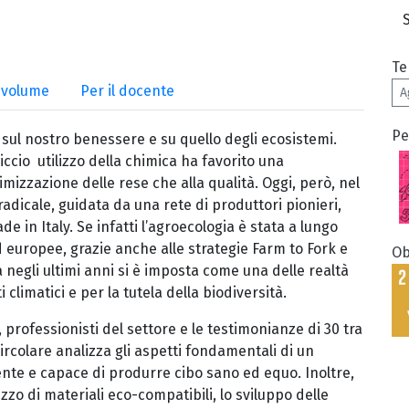
Te
l volume
Per il docente
A
Pe
va sul nostro benessere e su quello degli ecosistemi.
iccio utilizzo della chimica ha favorito una
mizzazione delle rese che alla qualità. Oggi, però, nel
dicale, guidata da una rete di produttori pionieri,
e in Italy. Se infatti l’agroecologia è stata a lungo
d europee, grazie anche alle strategie Farm to Fork e
Ob
negli ultimi anni si è imposta come una delle realtà
limatici e per la tutela della biodiversità.
, professionisti del settore e le testimonianze di 30 tra
ircolare analizza gli aspetti fondamentali di un
nte e capace di produrre cibo sano ed equo. Inoltre,
lizzo di materiali eco-compatibili, lo sviluppo delle