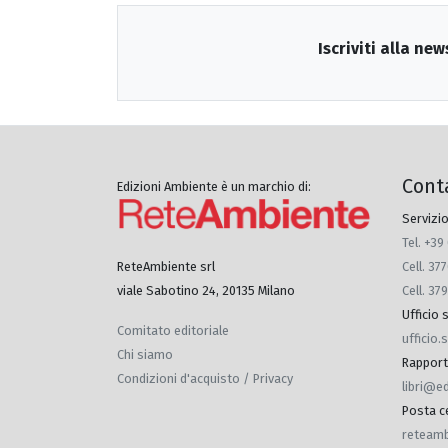
Iscriviti alla new
Cont
Edizioni Ambiente è un marchio di:
Servizio
Tel. +39
Cell. 3
ReteAmbiente srl
Cell. 37
viale Sabotino 24, 20135 Milano
Ufficio
Comitato editoriale
ufficio
Chi siamo
Rapporti 
Condizioni d'acquisto / Privacy
libri@e
Posta ce
reteamb