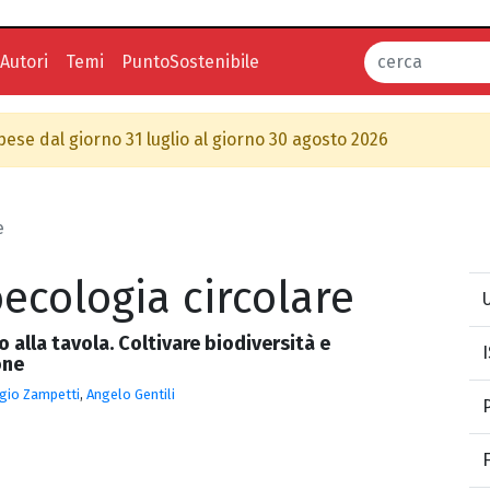
Autori
Temi
PuntoSostenibile
spese dal giorno 31 luglio al giorno 30 agosto 2026
e
ecologia circolare
U
 alla tavola. Coltivare biodiversità e
one
gio Zampetti
,
Angelo Gentili