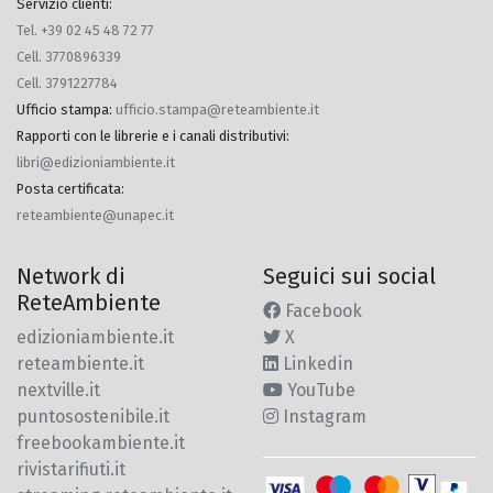
Servizio clienti:
Tel. +39 02 45 48 72 77
Cell. 3770896339
Cell. 3791227784
Ufficio stampa
:
ufficio.stampa@reteambiente.it
Rapporti con le librerie e i canali distributivi
:
libri@edizioniambiente.it
Posta certificata
:
reteambiente@unapec.it
Network di
Seguici sui social
ReteAmbiente
Facebook
edizioniambiente.it
X
reteambiente.it
Linkedin
nextville.it
YouTube
puntosostenibile.it
Instagram
freebookambiente.it
rivistarifiuti.it