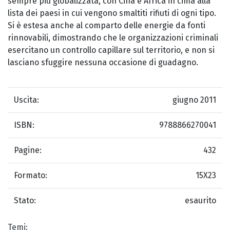
sempre più globalizzata, con Cina e Africa in cima alla
lista dei paesi in cui vengono smaltiti rifiuti di ogni tipo.
Si è estesa anche al comparto delle energie da fonti
rinnovabili, dimostrando che le organizzazioni criminali
esercitano un controllo capillare sul territorio, e non si
lasciano sfuggire nessuna occasione di guadagno.
Uscita:
giugno 2011
ISBN:
9788866270041
Pagine:
432
Formato:
15X23
Stato:
esaurito
Temi: