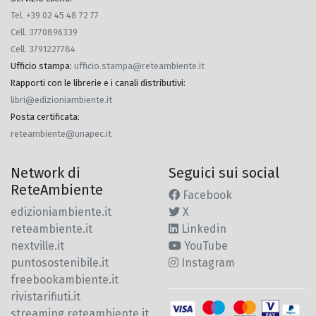
Tel. +39 02 45 48 72 77
Cell. 3770896339
Cell. 3791227784
Ufficio stampa
:
ufficio.stampa@reteambiente.it
Rapporti con le librerie e i canali distributivi
:
libri@edizioniambiente.it
Posta certificata
:
reteambiente@unapec.it
Network di
Seguici sui social
ReteAmbiente
Facebook
edizioniambiente.it
X
reteambiente.it
Linkedin
nextville.it
YouTube
puntosostenibile.it
Instagram
freebookambiente.it
rivistarifiuti.it
streaming.reteambiente.it