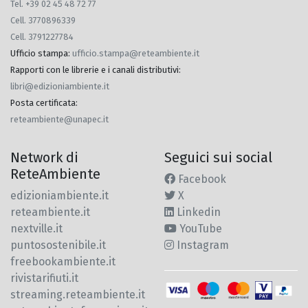
Tel. +39 02 45 48 72 77
Cell. 3770896339
Cell. 3791227784
Ufficio stampa
:
ufficio.stampa@reteambiente.it
Rapporti con le librerie e i canali distributivi
:
libri@edizioniambiente.it
Posta certificata
:
reteambiente@unapec.it
Network di
Seguici sui social
ReteAmbiente
Facebook
edizioniambiente.it
X
reteambiente.it
Linkedin
nextville.it
YouTube
puntosostenibile.it
Instagram
freebookambiente.it
rivistarifiuti.it
streaming.reteambiente.it