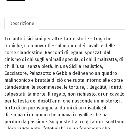
Descrizione
Tre autori siciliani per altrettante storie – tragiche,
ironiche, commoventi – sul mondo dei cavalli e delle
corse clandestine. Racconti di legami spezzati dal
cinismo di chi sugli animali specula, di chi li maltratta, di
chi li “usa” senza pietà. In una Sicilia realistica,
Cacciatore, Palazzotto e Gebbia delineano un quadro
malinconico e brutale di ciò che ruota intorno alle corse
clandestine: le scommesse, le torture, l’illegalità, i diritti
calpestati, la morte. Il regalo, non richiesto, di un cavallo
per la festa dei diciott’anni che nasconde un mistero; il
furto di un purosangue ai danni di un disabile; il
dilemma di un uomo che amava i cavalli e che ha
perduto la passione. Su queste tracce gli autori scattano
il loro raggelante “fotofinish” su un fenomeno che