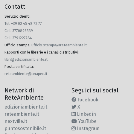
Contatti
Servizio clienti:
Tel. +39 02 45 48 72 77
Cell. 3770896339
Cell. 3791227784
Ufficio stampa
:
ufficio.stampa@reteambiente.it
Rapporti con le librerie e i canali distributivi
:
libri@edizioniambiente.it
Posta certificata
:
reteambiente@unapec.it
Network di
Seguici sui social
ReteAmbiente
Facebook
edizioniambiente.it
X
reteambiente.it
Linkedin
nextville.it
YouTube
puntosostenibile.it
Instagram