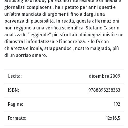
al sostegno di lobby parecchio interessate e di media e
giornalisti compiacenti, ha ripetuto per anni questi e
un’altra manciata di argomenti fino a dargli una
parvenza di plausibilità. In realtà, queste affermazioni
non reggono a una verifica scientifica: Stefano Caserini
analizza le “leggende” più sfruttate dai negazionisti e ne
dimostra l’infondatezza e l’incoerenza. E lo fa con
chiarezza e ironia, strappandoci, nostro malgrado, più
di un sorriso amaro.
Uscita:
dicembre 2009
ISBN:
9788896238363
Pagine:
192
Formato:
12x16,5