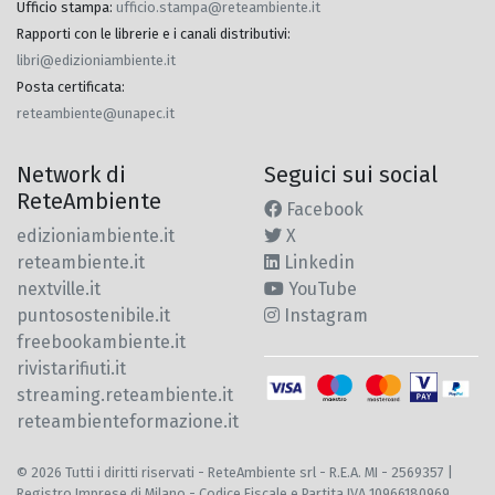
Ufficio stampa
:
ufficio.stampa@reteambiente.it
Rapporti con le librerie e i canali distributivi
:
libri@edizioniambiente.it
Posta certificata
:
reteambiente@unapec.it
Network di
Seguici sui social
ReteAmbiente
Facebook
edizioniambiente.it
X
reteambiente.it
Linkedin
nextville.it
YouTube
puntosostenibile.it
Instagram
freebookambiente.it
rivistarifiuti.it
streaming.reteambiente.it
reteambienteformazione.it
© 2026 Tutti i diritti riservati - ReteAmbiente srl - R.E.A. MI - 2569357 |
Registro Imprese di Milano - Codice Fiscale e Partita IVA 10966180969