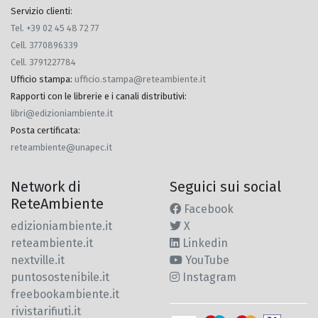
Servizio clienti:
Tel. +39 02 45 48 72 77
Cell. 3770896339
Cell. 3791227784
Ufficio stampa
:
ufficio.stampa@reteambiente.it
Rapporti con le librerie e i canali distributivi
:
libri@edizioniambiente.it
Posta certificata
:
reteambiente@unapec.it
Network di
Seguici sui social
ReteAmbiente
Facebook
edizioniambiente.it
X
reteambiente.it
Linkedin
nextville.it
YouTube
puntosostenibile.it
Instagram
freebookambiente.it
rivistarifiuti.it