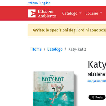
Italiano
|
English
Catalogo
Collane
Avviso
: le spedizioni degli ordini sono so
Home
Catalogo
Katy-kat 2
Katy
Missione
Marija Markov