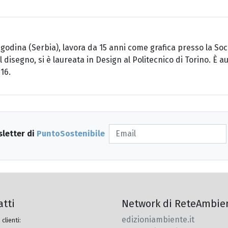
agodina (Serbia), lavora da 15 anni come grafica presso la Soc
segno, si è laureata in Design al Politecnico di Torino. È autr
016.
sletter di
PuntoSostenibile
atti
Network di ReteAmbie
edizioniambiente.it
 clienti: