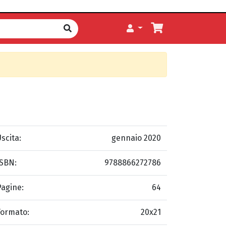
scita:
gennaio 2020
ISBN:
9788866272786
Pagine:
64
Formato:
20x21