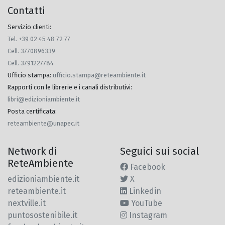
Contatti
Servizio clienti:
Tel. +39 02 45 48 72 77
Cell. 3770896339
Cell. 3791227784
Ufficio stampa
:
ufficio.stampa@reteambiente.it
Rapporti con le librerie e i canali distributivi
:
libri@edizioniambiente.it
Posta certificata
:
reteambiente@unapec.it
Network di
Seguici sui social
ReteAmbiente
Facebook
edizioniambiente.it
X
reteambiente.it
Linkedin
nextville.it
YouTube
puntosostenibile.it
Instagram