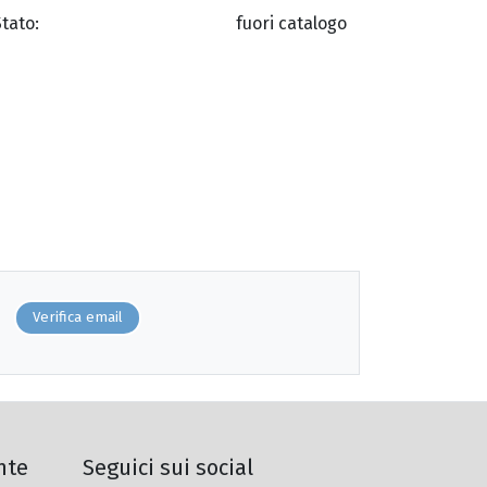
Stato:
fuori catalogo
Verifica email
nte
Seguici sui social