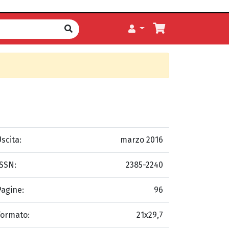
scita:
marzo 2016
ISSN:
2385-2240
Pagine:
96
Formato:
21x29,7