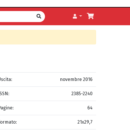
scita:
novembre 2016
ISSN:
2385-2240
Pagine:
64
Formato:
21x29,7