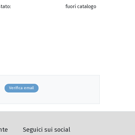
Stato:
fuori catalogo
Verifica email
nte
Seguici sui social