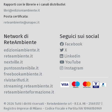
Rapporti con le librerie e i canali distributivi
:
libri@edizioniambiente.it
Posta certificata
:
reteambiente@unapec.it
Network di
Seguici sui social
ReteAmbiente
Facebook
edizioniambiente.it
X
reteambiente.it
Linkedin
nextville.it
YouTube
puntosostenibile.it
Instagram
freebookambiente.it
rivistarifiuti.it
streaming.reteambiente.it
reteambienteformazione.it
© 2026 Tutti i diritti riservati - ReteAmbiente srl - R.E.A. MI - 2569357 |
Registro Imprese di Milano - Codice Fiscale e Partita IVA 10966180969