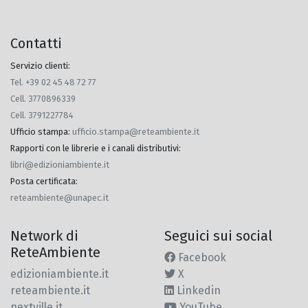
Contatti
Servizio clienti:
Tel. +39 02 45 48 72 77
Cell. 3770896339
Cell. 3791227784
Ufficio stampa
:
ufficio.stampa@reteambiente.it
Rapporti con le librerie e i canali distributivi
:
libri@edizioniambiente.it
Posta certificata
:
reteambiente@unapec.it
Network di
Seguici sui social
ReteAmbiente
Facebook
edizioniambiente.it
X
reteambiente.it
Linkedin
nextville.it
YouTube