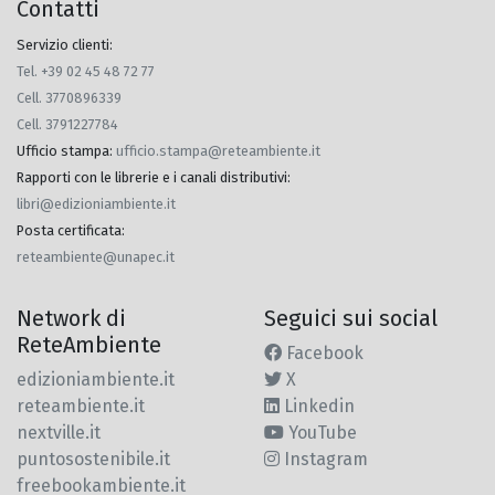
Contatti
Servizio clienti:
Tel. +39 02 45 48 72 77
Cell. 3770896339
Cell. 3791227784
Ufficio stampa
:
ufficio.stampa@reteambiente.it
Rapporti con le librerie e i canali distributivi
:
libri@edizioniambiente.it
Posta certificata
:
reteambiente@unapec.it
Network di
Seguici sui social
ReteAmbiente
Facebook
edizioniambiente.it
X
reteambiente.it
Linkedin
nextville.it
YouTube
puntosostenibile.it
Instagram
freebookambiente.it