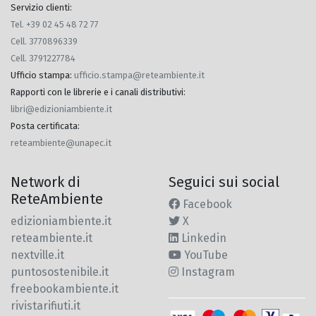
Servizio clienti:
Tel. +39 02 45 48 72 77
Cell. 3770896339
Cell. 3791227784
Ufficio stampa
:
ufficio.stampa@reteambiente.it
Rapporti con le librerie e i canali distributivi
:
libri@edizioniambiente.it
Posta certificata
:
reteambiente@unapec.it
Network di
Seguici sui social
ReteAmbiente
Facebook
edizioniambiente.it
X
reteambiente.it
Linkedin
nextville.it
YouTube
puntosostenibile.it
Instagram
freebookambiente.it
rivistarifiuti.it