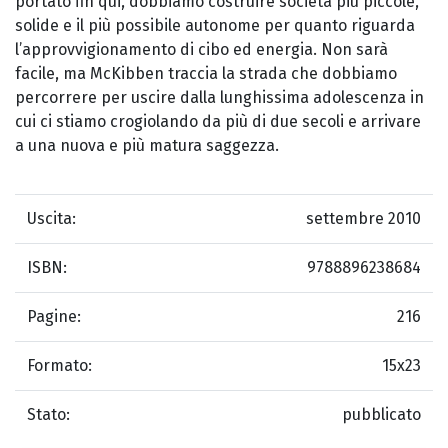
portato fin qui, dobbiamo costruire società più piccole,
solide e il più possibile autonome per quanto riguarda
l’approvvigionamento di cibo ed energia. Non sarà
facile, ma McKibben traccia la strada che dobbiamo
percorrere per uscire dalla lunghissima adolescenza in
cui ci stiamo crogiolando da più di due secoli e arrivare
a una nuova e più matura saggezza.
Uscita:
settembre 2010
ISBN:
9788896238684
Pagine:
216
Formato:
15x23
Stato:
pubblicato