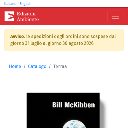
Italiano
|
English
Avviso
: le spedizioni degli ordini sono sospese dal
giorno 31 luglio al giorno 30 agosto 2026
Home
Catalogo
Terraa