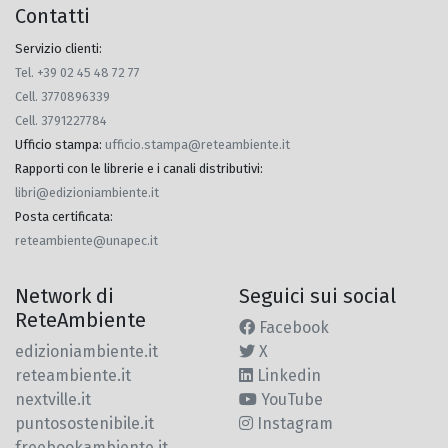
Contatti
Servizio clienti:
Tel. +39 02 45 48 72 77
Cell. 3770896339
Cell. 3791227784
Ufficio stampa
:
ufficio.stampa@reteambiente.it
Rapporti con le librerie e i canali distributivi
:
libri@edizioniambiente.it
Posta certificata
:
reteambiente@unapec.it
Network di
Seguici sui social
ReteAmbiente
Facebook
edizioniambiente.it
X
reteambiente.it
Linkedin
nextville.it
YouTube
puntosostenibile.it
Instagram
freebookambiente.it