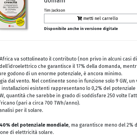
domani
Tim Jackson
metti nel carrello
Disponibile anche in versione digitale
Africa va sottolineato il contributo (non privo in alcuni casi d
 dell’idroelettrico che garantisce il 17% della domanda, ment
 pure godono di un enorme potenziale, è ancora minimo.
ia dal vento. Nel continente sono in funzione solo 9 GW, un 
 Le installazioni esistenti rappresentano lo 0,2% del potenziale
GW
, quantità
che sarebbe in grado di soddisfare 250 volte l’at
fricano (pari a circa 700 TWh/anno).
nalisi per il solare.
40% del potenziale mondiale
, ma garantisce meno del 2% d
one di elettricità solare.