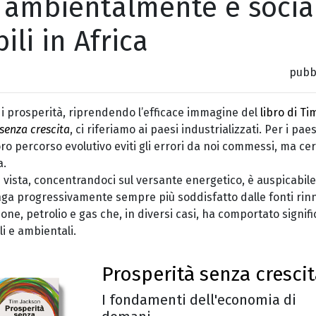
 ambientalmente e soci
ili in Africa
pubbl
 prosperità, riprendendo l’efficace immagine del
libro di Ti
senza crescita
, ci riferiamo ai paesi industrializzati. Per i paes
 loro percorso evolutivo eviti gli errori da noi commessi, ma c
a.
 vista, concentrandoci sul versante energetico, è auspicabil
a progressivamente sempre più soddisfatto dalle fonti rinn
bone, petrolio e gas che, in diversi casi, ha comportato signifi
i e ambientali.
Prosperità senza cresci
I fondamenti dell'economia di