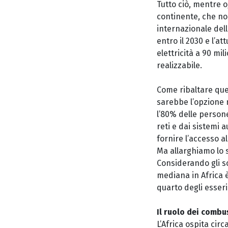
Tutto ciò, mentre o
continente, che no
internazionale dell
entro il 2030 e l’a
elettricità a 90 mil
realizzabile.
Come ribaltare ques
sarebbe l’opzione m
l’80% delle persone
reti e dai sistemi 
fornire l’accesso a
Ma allarghiamo lo s
Considerando gli sce
mediana
i
n Africa 
quarto degli esseri
Il ruolo dei combus
L’Africa ospita cir