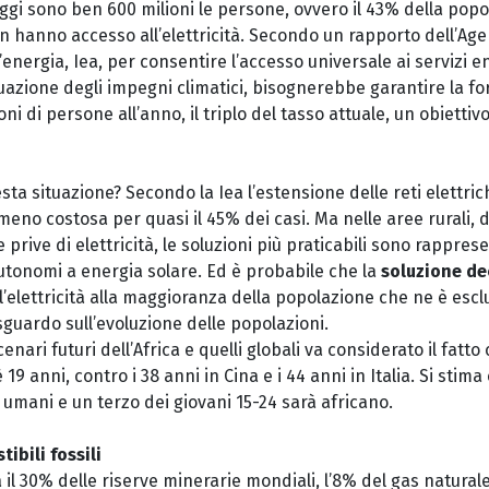
ggi sono ben 600 milioni le persone, ovvero il 43% della popo
n hanno accesso all’elettricità. Secondo un rapporto dell’Age
’energia, Iea, per consentire l’accesso universale ai servizi 
ttuazione degli impegni climatici, bisognerebbe garantire la fo
ioni di persone all’anno, il triplo del tasso attuale, un obiettiv
ta situazione? Secondo la Iea l’estensione delle reti elettric
eno costosa per quasi il 45% dei casi. Ma nelle aree rurali, d
 prive di elettricità, le soluzioni più praticabili sono rappres
autonomi a energia solare. Ed è probabile che la
soluzione de
ll’elettricità alla maggioranza della popolazione che ne è escl
guardo sull’evoluzione delle popolazioni.
nari futuri dell’Africa e quelli globali va considerato il fatto 
è 19 anni, contro i 38 anni in Cina e i 44 anni in Italia. Si stim
 umani e un terzo dei giovani 15-24 sarà africano.
tibili fossili
ca il 30% delle riserve minerarie mondiali, l’8% del gas natural