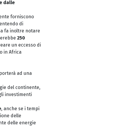
e dalle
mente forniscono
sentendo di
ia fa inoltre notare
ngerebbe
250
creare un eccesso di
o in Africa
a porterà ad una
gie del continente,
li investimenti
e
, anche se i tempi
zione delle
ente delle energie