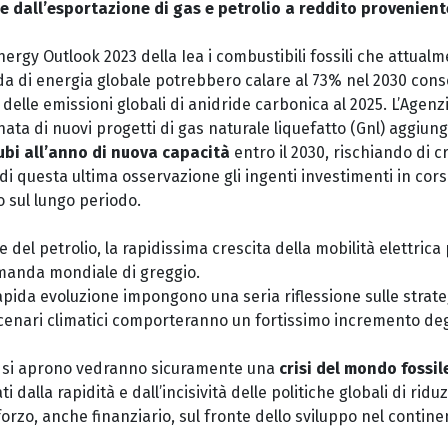
e dall’esportazione di gas e petrolio a reddito provenient
ergy Outlook 2023 della Iea i combustibili fossili che attual
a di energia globale potrebbero calare al 73% nel 2030 con
 delle emissioni globali di anidride carbonica al 2025. L’Agenz
nata di nuovi progetti di gas naturale liquefatto (Gnl) aggiu
cubi all’anno di nuova capacità
entro il 2030, rischiando di 
 di questa ultima osservazione gli ingenti investimenti in cors
o sul lungo periodo.
 del petrolio, la rapidissima crescita della mobilità elettric
manda mondiale di greggio.
apida evoluzione impongono una seria riflessione sulle strate
cenari climatici comporteranno un fortissimo incremento deg
e si aprono vedranno sicuramente una
crisi del mondo fossil
dalla rapidità e dall’incisività delle politiche globali di ridu
forzo, anche finanziario, sul fronte dello sviluppo nel contin