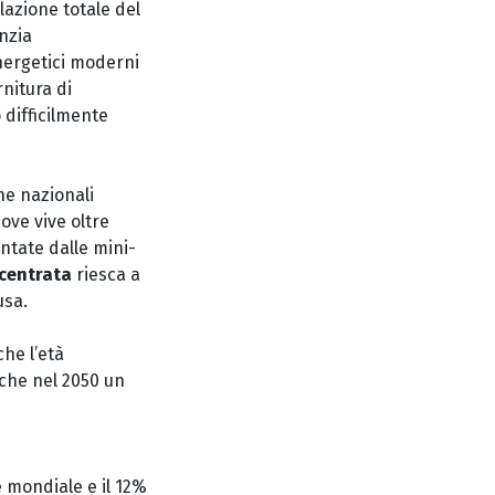
lazione totale del
nzia
energetici moderni
rnitura di
o difficilmente
he nazionali
ove vive oltre
entate dalle mini-
centrata
riesca a
usa.
che l’età
a che nel 2050 un
e mondiale e il 12%