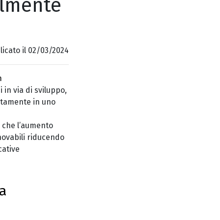
almente
icato il 02/03/2024
m
i in via di sviluppo,
ertamente in uno
e che l’aumento
ovabili riducendo
cative
ta