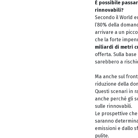
È possibile passar
rinnovabili?
Secondo il World en
l’80% della domand
arrivare a un picco
che la forte impen
miliardi di metri 
offerta. Sulla base
sarebbero a rischi
Ma anche sul fronte
riduzione della do
Questi scenari in r
anche perché gli s
sulle rinnovabili.
Le prospettive ch
saranno determinati 
emissioni e dallo s
pulite.