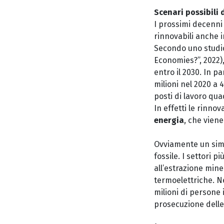
Scenari possibili d
I prossimi decenni 
rinnovabili anche i
Secondo uno studio 
Economies?”, 2022),
entro il 2030. In p
milioni nel 2020 a 4
posti di lavoro qu
In effetti le rinno
energia
,
che viene 
Ovviamente un sim
fossile. I settori p
all’estrazione miner
termoelettriche. Ne
milioni di persone 
prosecuzione delle 