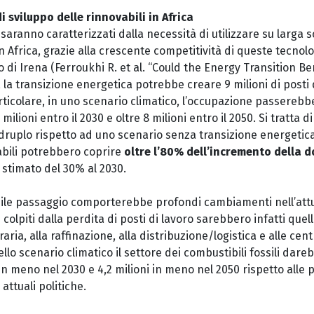
i sviluppo delle rinnovabili in Africa
saranno caratterizzati dalla necessità di utilizzare su larga sc
n Africa, grazie alla crescente competitività di queste tecnolo
di Irena (Ferroukhi R. et al. “Could the Energy Transition Ben
 la transizione energetica potrebbe creare 9 milioni di posti 
articolare, in uno scenario climatico, l’occupazione passerebb
 milioni entro il 2030 e oltre 8 milioni entro il 2050. Si tratta
adruplo rispetto ad uno scenario senza transizione energetica
vabili potrebbero coprire
oltre l’80% dell’incremento della 
stimato del 30% al 2030.
ile passaggio comporterebbe profondi cambiamenti nell’att
iù colpiti dalla perdita di posti di lavoro sarebbero infatti quell
aria, alla raffinazione, alla distribuzione/logistica e alle cent
llo scenario climatico il settore dei combustibili fossili dareb
in meno nel 2030 e 4,2 milioni in meno nel 2050 rispetto alle p
attuali politiche.