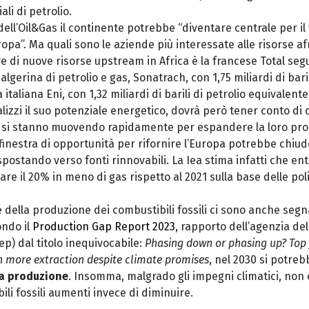
li di petrolio.
ll’Oil&Gas il continente potrebbe “diventare centrale per il 
ropa”. Ma quali sono le aziende più interessate alle risorse afr
 di nuove risorse upstream in Africa è la francese Total segu
lgerina di petrolio e gas, Sonatrach, con 1,75 miliardi di baril
 italiana Eni, con 1,32 miliardi di barili di petrolio equivalente
ealizzi il suo potenziale energetico, dovrà però tener conto di
e si stanno muovendo rapidamente per espandere la loro prod
a finestra di opportunità per rifornire l’Europa potrebbe chiu
postando verso fonti rinnovabili. La Iea stima infatti che entr
are il 20% in meno di gas rispetto al 2021 sulla base delle poli
te della produzione dei combustibili fossili ci sono anche segn
ondo il
Production Gap Report 2023
, rapporto dell’agenzia de
p) dal titolo inequivocabile:
Phasing down or phasing up? Top f
n more extraction despite climate promises
, nel 2030 si potreb
a produzione
. Insomma, malgrado gli impegni climatici, non è
ili fossili aumenti invece di diminuire.