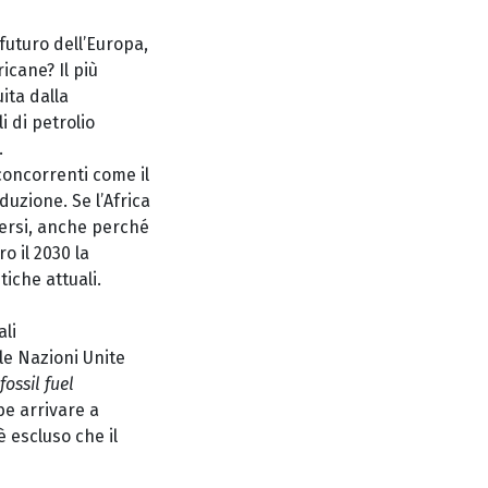
futuro dell’Europa,
icane? Il più
ita dalla
i di petrolio
.
 concorrenti come il
uzione. Se l’Africa
dersi, anche perché
o il 2030 la
tiche attuali.
ali
lle Nazioni Unite
ossil fuel
be arrivare a
 escluso che il