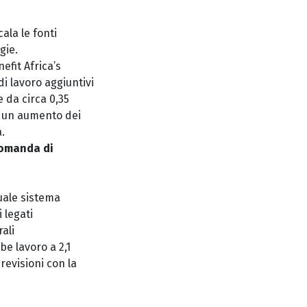
ala le fonti
gie.
efit Africa’s
di lavoro aggiuntivi
e da circa 0,35
 di un aumento dei
.
domanda di
uale sistema
i legati
rali
be lavoro a 2,1
revisioni con la