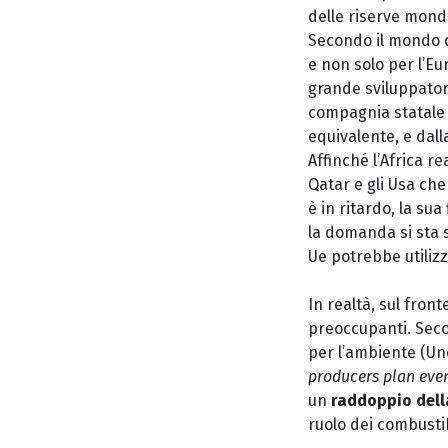
delle riserve mondia
Secondo il mondo de
e non solo per l’Eu
grande sviluppatore
compagnia statale a
equivalente
,
e dalla
Affinché l’Africa r
Qatar e gli Usa ch
è in ritardo, la su
la domanda si sta s
Ue
potrebbe utilizz
In realtà, sul fron
preoccupanti. Sec
per l’ambiente (Une
producers plan eve
un
raddoppio dell
ruolo dei combustib