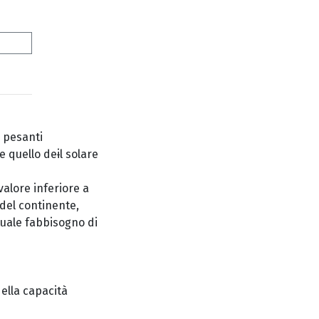
i pesanti
re
quello de
i
l solare
valore inferiore a
 del continente,
tuale fabbisogno di
ella capacità