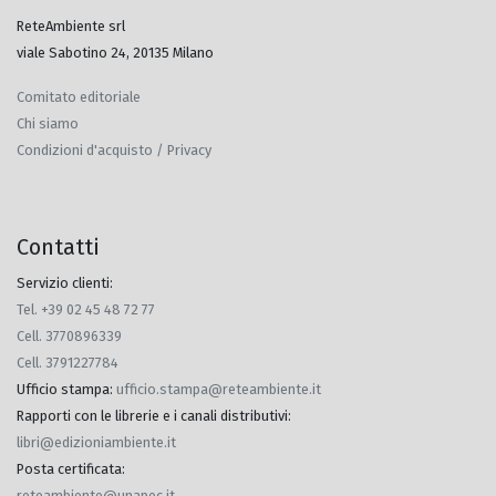
ReteAmbiente srl
viale Sabotino 24, 20135 Milano
Comitato editoriale
Chi siamo
Condizioni d'acquisto / Privacy
Contatti
Servizio clienti:
Tel. +39 02 45 48 72 77
Cell. 3770896339
Cell. 3791227784
Ufficio stampa
:
ufficio.stampa@reteambiente.it
Rapporti con le librerie e i canali distributivi
:
libri@edizioniambiente.it
Posta certificata
:
reteambiente@unapec.it