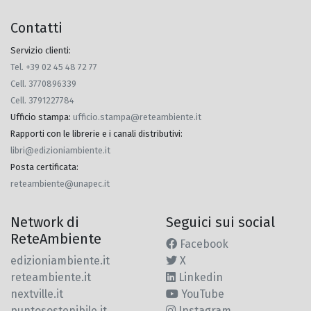
Contatti
Servizio clienti:
Tel. +39 02 45 48 72 77
Cell. 3770896339
Cell. 3791227784
Ufficio stampa
:
ufficio.stampa@reteambiente.it
Rapporti con le librerie e i canali distributivi
:
libri@edizioniambiente.it
Posta certificata
:
reteambiente@unapec.it
Network di
Seguici sui social
ReteAmbiente
Facebook
edizioniambiente.it
X
reteambiente.it
Linkedin
nextville.it
YouTube
puntosostenibile.it
Instagram