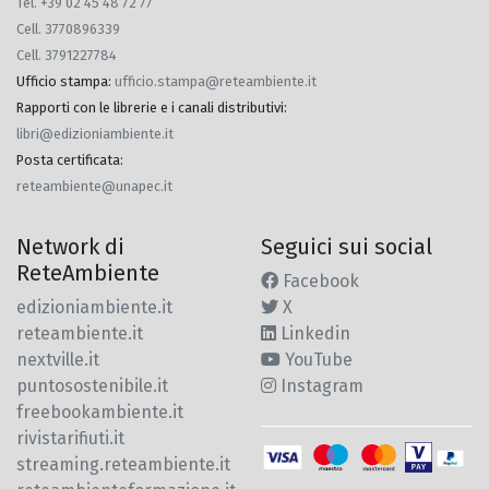
Tel. +39 02 45 48 72 77
Cell. 3770896339
Cell. 3791227784
Ufficio stampa
:
ufficio.stampa@reteambiente.it
Rapporti con le librerie e i canali distributivi
:
libri@edizioniambiente.it
Posta certificata
:
reteambiente@unapec.it
Network di
Seguici sui social
ReteAmbiente
Facebook
edizioniambiente.it
X
reteambiente.it
Linkedin
nextville.it
YouTube
puntosostenibile.it
Instagram
freebookambiente.it
rivistarifiuti.it
streaming.reteambiente.it