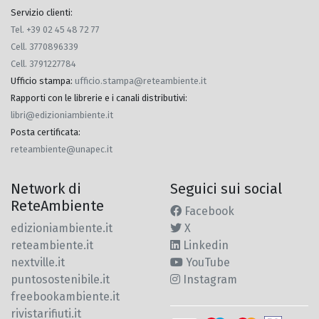
Servizio clienti:
Tel. +39 02 45 48 72 77
Cell. 3770896339
Cell. 3791227784
Ufficio stampa
:
ufficio.stampa@reteambiente.it
Rapporti con le librerie e i canali distributivi
:
libri@edizioniambiente.it
Posta certificata
:
reteambiente@unapec.it
Network di
Seguici sui social
ReteAmbiente
Facebook
edizioniambiente.it
X
reteambiente.it
Linkedin
nextville.it
YouTube
puntosostenibile.it
Instagram
freebookambiente.it
rivistarifiuti.it