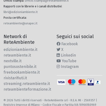
Ufficio stampa
:
ufficio.stampa@reteambiente.it
Rapporti con le librerie e i canali distributivi
:
libri@edizioniambiente.it
Posta certificata
:
reteambiente@unapec.it
Network di
Seguici sui social
ReteAmbiente
Facebook
edizioniambiente.it
X
reteambiente.it
Linkedin
nextville.it
YouTube
puntosostenibile.it
Instagram
freebookambiente.it
rivistarifiuti.it
streaming.reteambiente.it
reteambienteformazione.it
© 2026 Tutti i diritti riservati - ReteAmbiente srl - R.E.A. MI - 2569357 |
Registro Imprese di Milano - Codice Fiscale e Partita IVA 10966180969