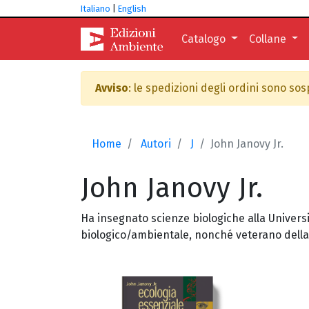
Italiano
|
English
Catalogo
Collane
Avviso
: le spedizioni degli ordini sono so
Home
Autori
J
John Janovy Jr.
John
Janovy Jr.
Ha insegnato scienze biologiche alla Universit
biologico/ambientale, nonché veterano della d