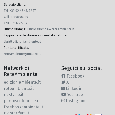
Servizio clienti:
Tel. +39 02 45 48 72 77
Cell. 3770896339
Cell. 3791227784
Ufficio stampa
:
ufficio.stampa@reteambiente.it
Rapporti con le librerie e i canali distributivi
:
libri@edizioniambiente.it
Posta certificata
:
reteambiente@unapec.it
Network di
Seguici sui social
ReteAmbiente
Facebook
edizioniambiente.it
X
reteambiente.it
Linkedin
nextville.it
YouTube
puntosostenibile.it
Instagram
freebookambiente.it
rivistarifiuti.it