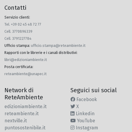
Contatti
Servizio clienti:
Tel. +39 02 45 48 72 77
Cell. 3770896339
Cell. 3791227784
Ufficio stampa
:
ufficio.stampa@reteambiente.it
Rapporti con le librerie e i canali distributivi
:
libri@edizioniambiente.it
Posta certificata
:
reteambiente@unapec.it
Network di
Seguici sui social
ReteAmbiente
Facebook
edizioniambiente.it
X
reteambiente.it
Linkedin
nextville.it
YouTube
puntosostenibile.it
Instagram