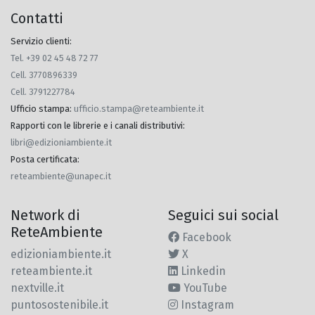
Contatti
Servizio clienti:
Tel. +39 02 45 48 72 77
Cell. 3770896339
Cell. 3791227784
Ufficio stampa
:
ufficio.stampa@reteambiente.it
Rapporti con le librerie e i canali distributivi
:
libri@edizioniambiente.it
Posta certificata
:
reteambiente@unapec.it
Network di
Seguici sui social
ReteAmbiente
Facebook
edizioniambiente.it
X
reteambiente.it
Linkedin
nextville.it
YouTube
puntosostenibile.it
Instagram