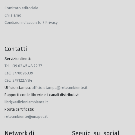
Comitato editoriale
Chi siamo
Condizioni d'acquisto / Privacy
Contatti
Servizio clienti:
Tel. +39 02 45 48 72 77
Cell. 3770896339
Cell. 3791227784
Ufficio stampa
:
ufficio.stampa@reteambiente.it
Rapporti con le librerie e i canali distributivi
:
libri@edizioniambiente.it
Posta certificata
:
reteambiente@unapec.it
Network di
Seguici sui social