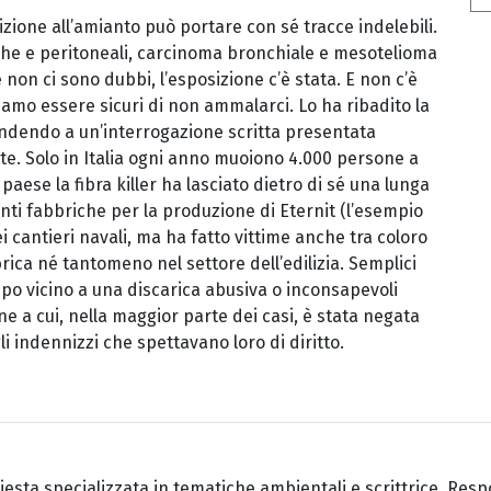
zione all’amianto può portare con sé tracce indelebili.
iche e peritoneali, carcinoma bronchiale e mesotelioma
non ci sono dubbi, l’esposizione c’è stata. E non c’è
iamo essere sicuri di non ammalarci. Lo ha ribadito la
ondendo a un’interrogazione scritta presentata
te. Solo in Italia ogni anno muoiono 4.000 persone a
aese la fibra killer ha lasciato dietro di sé una lunga
enti fabbriche per la produzione di Eternit (l’esempio
i cantieri navali, ma ha fatto vittime anche tra coloro
ica né tantomeno nel settore dell’edilizia. Semplici
oppo vicino a una discarica abusiva o inconsapevoli
ne a cui, nella maggior parte dei casi, è stata negata
i indennizzi che spettavano loro di diritto.
hiesta specializzata in tematiche ambientali e scrittrice. Re