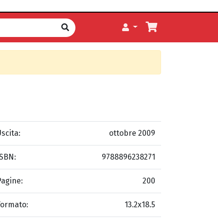
scita:
ottobre 2009
ISBN:
9788896238271
Pagine:
200
Formato:
13.2x18.5