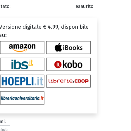
Stato:
esaurito
Versione digitale € 4.99, disponibile
su:
mi:
ifiuti