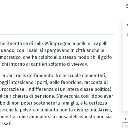
 il vento sa di sale. M’impregna la pelle e i capelli,
ndo, con il sale, si spargevano in città anche le
ocratico, che ha colpito allo stesso modo chi il golfo
e chi intorno ai cantieri soltanto ci viveva».
la via crucis dell’amianto. Nelle scuole elementari,
oggi intossicano i porti, nelle fabbriche, racconta di
rocrazie (e l’indifferenza di un’intera classe politica)
ice richiesta di pensione. S’invecchia così, dopo aver
bo di non poter sostenere la famiglia, e la certezza
erché la polvere d’amianto non fa distinzioni. Arriva,
 dimostra come ammalarsi a causa dell’asbesto non sia
Te
essati.
R