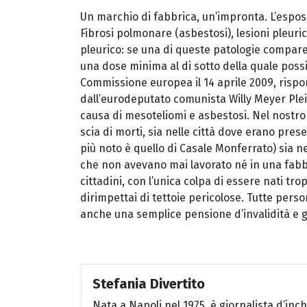
Un marchio di fabbrica, un’impronta. L’esposi
Fibrosi polmonare (asbestosi), lesioni pleur
pleurico: se una di queste patologie compare 
una dose minima al di sotto della quale poss
Commissione europea il 14 aprile 2009, risp
dall’eurodeputato comunista Willy Meyer Plei
causa di mesoteliomi e asbestosi. Nel nostro p
scia di morti, sia nelle città dove erano pres
più noto è quello di Casale Monferrato) sia ne
che non avevano mai lavorato né in una fabbr
cittadini, con l’unica colpa di essere nati tr
dirimpettai di tettoie pericolose. Tutte perso
anche una semplice pensione d’invalidità e gl
Stefania Divertito
Nata a Napoli nel 1975, è giornalista d’inc