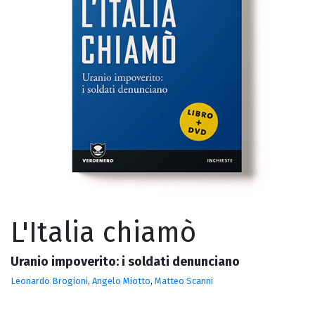
L'Italia chiamò
Uranio impoverito: i soldati denunciano
Leonardo Brogioni
,
Angelo Miotto
,
Matteo Scanni