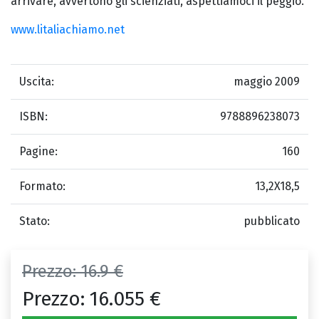
arrivare, avvertono gli scienziati, aspettiamoci il peggio.
www.litaliachiamo.net
Uscita:
maggio 2009
ISBN:
9788896238073
Pagine:
160
Formato:
13,2X18,5
Stato:
pubblicato
Prezzo:
16.9 €
Prezzo:
16.055 €