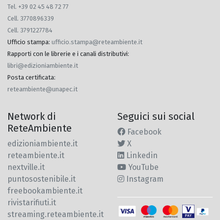
Tel. +39 02 45 48 72 77
Cell. 3770896339
Cell. 3791227784
Ufficio stampa
:
ufficio.stampa@reteambiente.it
Rapporti con le librerie e i canali distributivi
:
libri@edizioniambiente.it
Posta certificata
:
reteambiente@unapec.it
Network di
Seguici sui social
ReteAmbiente
Facebook
edizioniambiente.it
X
reteambiente.it
Linkedin
nextville.it
YouTube
puntosostenibile.it
Instagram
freebookambiente.it
rivistarifiuti.it
streaming.reteambiente.it