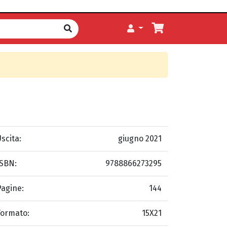
scita:
giugno 2021
ISBN:
9788866273295
Pagine:
144
Formato:
15X21