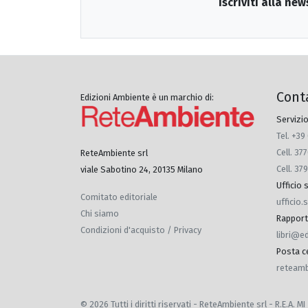
Iscriviti alla new
Cont
Edizioni Ambiente è un marchio di:
Servizio
Tel. +39
Cell. 3
ReteAmbiente srl
Cell. 37
viale Sabotino 24, 20135 Milano
Ufficio
Comitato editoriale
ufficio
Chi siamo
Rapporti 
Condizioni d'acquisto / Privacy
libri@e
Posta ce
reteamb
© 2026 Tutti i diritti riservati - ReteAmbiente srl - R.E.A.