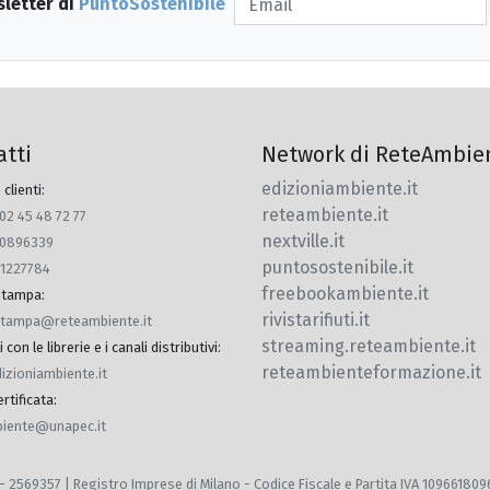
sletter di
PuntoSostenibile
atti
Network di ReteAmbie
edizioniambiente.it
 clienti:
reteambiente.it
 02 45 48 72 77
nextville.it
770896339
puntosostenibile.it
91227784
freebookambiente.it
 stampa
:
rivistarifiuti.it
.stampa@reteambiente.it
streaming.reteambiente.it
con le librerie e i canali distributivi
:
reteambienteformazione.it
dizioniambiente.it
rtificata
:
iente@unapec.it
 MI - 2569357 | Registro Imprese di Milano - Codice Fiscale e Partita IVA 10966180