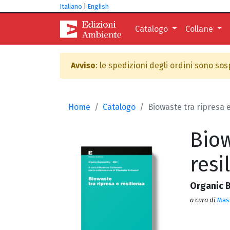
Italiano
|
English
Catalogo
Collane
Avviso
: le spedizioni degli ordini sono so
Home
Catalogo
Biowaste tra ripresa e
Biow
resi
Organic B
a cura di
Mas