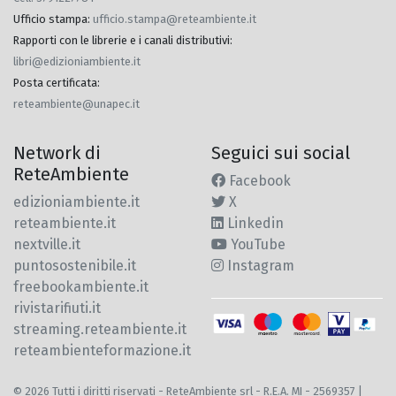
Ufficio stampa
:
ufficio.stampa@reteambiente.it
Rapporti con le librerie e i canali distributivi
:
libri@edizioniambiente.it
Posta certificata
:
reteambiente@unapec.it
Network di
Seguici sui social
ReteAmbiente
Facebook
edizioniambiente.it
X
reteambiente.it
Linkedin
nextville.it
YouTube
puntosostenibile.it
Instagram
freebookambiente.it
rivistarifiuti.it
streaming.reteambiente.it
reteambienteformazione.it
© 2026 Tutti i diritti riservati - ReteAmbiente srl - R.E.A. MI - 2569357 |