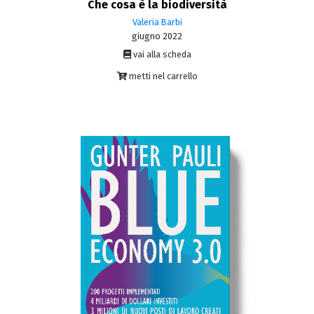
Che cosa è la biodiversità
Valeria Barbi
giugno 2022
vai alla scheda
metti nel carrello