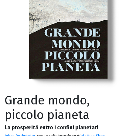
Grande mondo,
piccolo pianeta
La prosperità entro i confini planetari
Johan Rockström
,
con la collaborazione di
Mattias Klum