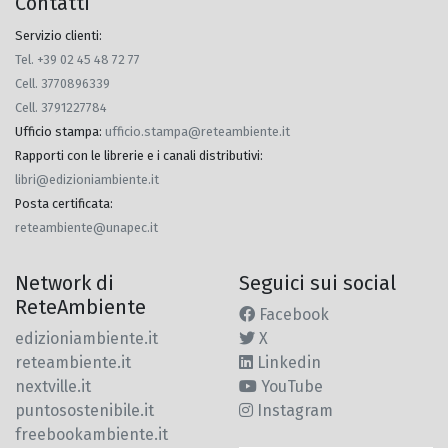
Contatti
Servizio clienti:
Tel. +39 02 45 48 72 77
Cell. 3770896339
Cell. 3791227784
Ufficio stampa
:
ufficio.stampa@reteambiente.it
Rapporti con le librerie e i canali distributivi
:
libri@edizioniambiente.it
Posta certificata
:
reteambiente@unapec.it
Network di
Seguici sui social
ReteAmbiente
Facebook
edizioniambiente.it
X
reteambiente.it
Linkedin
nextville.it
YouTube
puntosostenibile.it
Instagram
freebookambiente.it