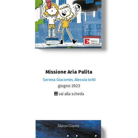
Missione Aria Pulita
Serena Giacomin
,
Alessia Iotti
giugno 2023
vai alla scheda