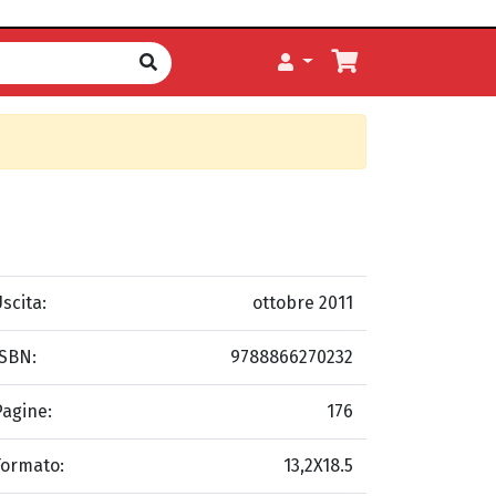
scita:
ottobre 2011
ISBN:
9788866270232
Pagine:
176
Formato:
13,2X18.5