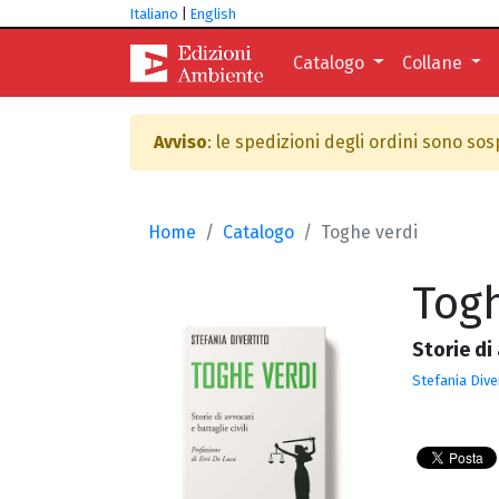
Italiano
|
English
Catalogo
Collane
Avviso
: le spedizioni degli ordini sono so
Home
Catalogo
Toghe verdi
Togh
Storie di 
Stefania Dive