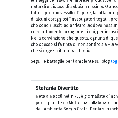
alle leggi per favorire imprese produttive f
naturali e distese di sabbia fi nissima. O anc
fatto il proprio vessillo. Eppure, la lotta int
di alcuni coraggiosi “investigatori togati”, pr
che sono riusciti ad arrivare laddove nessuno
comportamento arrogante di chi, per incoscie
Nella convinzione che questa, ognuna di ques
che spesso si fa finta di non sentire sia «la
che si erge solitario tra i tanti».
Segui le battaglie per l’ambiente sul blog
tog
Stefania Divertito
Nata a Napoli nel 1975, è giornalista d’inc
per il quotidiano Metro, ha collaborato con
dell'Ambiente Sergio Costa. Per la sua inch