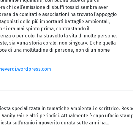
ortemente inquinanti, con buona pace di parchi
ora chi dell’emissione di sbuffi tossici sembra aver
rapresa da comitati e associazioni ha trovato l’appoggio
otagonisti delle più importanti battaglie ambientali,
 si era mai spinto prima, contrastando il
nza o per dolo, ha stravolto la vita di molte persone.
te, sia «una storia corale, non singola». E che quella
 voce di una moltitudine di persone, non di un nome
heverdi.wordpress.com
hiesta specializzata in tematiche ambientali e scrittrice. Re
 Vanity Fair e altri periodici. Attualmente è capo ufficio sta
iesta sull’uranio impoverito durata sette anni ha...