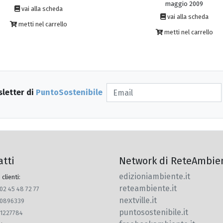
maggio 2009
vai alla scheda
vai alla scheda
metti nel carrello
metti nel carrello
sletter di
PuntoSostenibile
atti
Network di ReteAmbie
edizioniambiente.it
 clienti:
reteambiente.it
 02 45 48 72 77
nextville.it
770896339
puntosostenibile.it
91227784