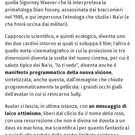
quella Sigurney Waever che là interpretava la
primatologa Dian Fossey, assassinata dai bracconieri
nel 1985, e qui impersona l’etnologa che studia i Na’vi (e
che finirà uccisa dai militari).
L’approccio scientifico, e quindi ecologico, diventa uno
dei due cardini intorno ai quali si sviluppa il film; l’altro è
quello meta-cinematografico in cui la proiezione in tre
dimensioni diventa la svolta del nuovo cinema, per cui il
saluto tipico dei Na’vi,
"Io ti vedo"
, diventa anche il
manifesto programmatico della nuova visione
,
sintetizzata, anche questa, dall’immagine che chiude
programmaticamente la pellicola: i grandi occhi gialli
dell’avatar in cui si reincarna Sully.
Avatar ci lascia, in ultima istanza, con
un messaggio di
laico ottimismo
, liberi dal cilicio da
Il nome della rosa
,
con una resurrezione che non è divina né dovuta a un
deus ex machina, ma scientifica (per quanto fantastica)