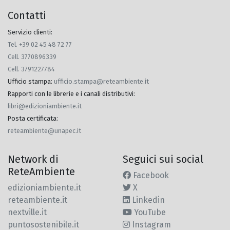
Contatti
Servizio clienti:
Tel. +39 02 45 48 72 77
Cell. 3770896339
Cell. 3791227784
Ufficio stampa
:
ufficio.stampa@reteambiente.it
Rapporti con le librerie e i canali distributivi
:
libri@edizioniambiente.it
Posta certificata
:
reteambiente@unapec.it
Network di
Seguici sui social
ReteAmbiente
Facebook
edizioniambiente.it
X
reteambiente.it
Linkedin
nextville.it
YouTube
puntosostenibile.it
Instagram