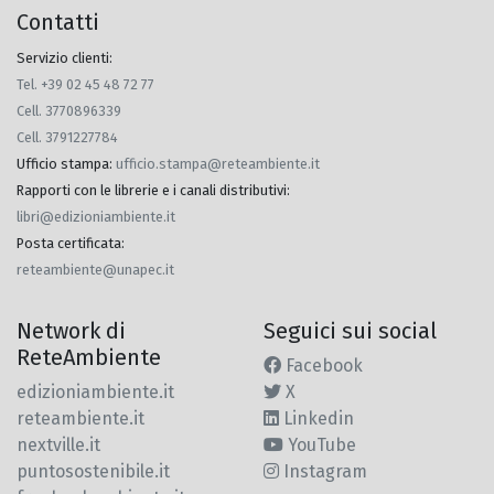
Contatti
Servizio clienti:
Tel. +39 02 45 48 72 77
Cell. 3770896339
Cell. 3791227784
Ufficio stampa
:
ufficio.stampa@reteambiente.it
Rapporti con le librerie e i canali distributivi
:
libri@edizioniambiente.it
Posta certificata
:
reteambiente@unapec.it
Network di
Seguici sui social
ReteAmbiente
Facebook
edizioniambiente.it
X
reteambiente.it
Linkedin
nextville.it
YouTube
puntosostenibile.it
Instagram