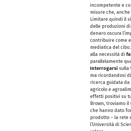
incompetente e con
misure che, anche 
Limitare quindi il s
delle produzioni di
denaro oscura l’imp
contribuire come ef
mediatica del cibo.
alla necessità di
fa
parallelamente qua
Interrogarsi
sulla
ma ricordandosi d
ricerca guidata da
agricolo e agroalim
effetti positivi su 
Brown, troviamo il
che hanno dato for
prodotto – la rete
l’Università di Sci