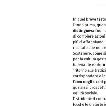
In quel breve tes
l’anno prima, quan
distingueva
l’uomo
di compiere azioni 
più ci affanniamo, 
risultato che ne p
Sostenere, come si 
per la cultura ga
fuorviante è riferir
“ritorno alle tradiz
corrispondere a ip
Fumo negli occhi
p
qualsiasi prospett
equità sociale.
È stridente il contr
Food e le distorte 