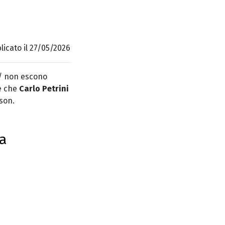
licato il 27/05/2026
 / non escono
ne che
Carlo Petrini
kson.
ta