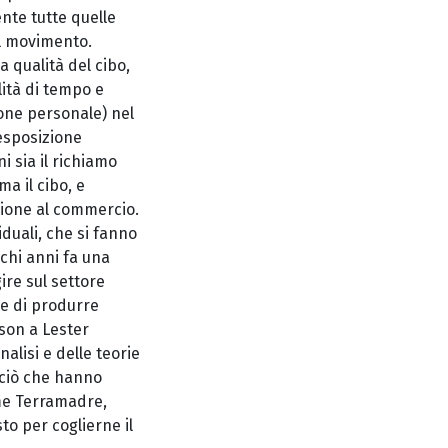
nte tutte quelle
il movimento.
a qualità del cibo,
lità di tempo e
ione personale) nel
aesposizione
i sia il richiamo
ma il cibo, e
sione al commercio.
iduali, che si fanno
ochi anni fa una
re sul settore
ce di produrre
rson a Lester
nalisi e delle teorie
e ciò che hanno
ome Terramadre,
to per coglierne il