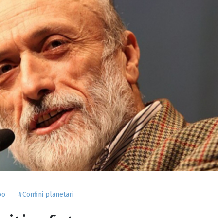
bo
#Confini planetari