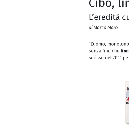
Cibo, li
L’eredità c
di Marco Moro
“L’uomo, monotono u
senza fine che
limi
scrisse nel 2011 pe