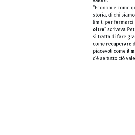
valore.
“Economie come quel
storia, di chi sia
limiti per fermarci
oltre
” scriveva Pe
si tratta di fare g
come
recuperare
d
piacevoli come il
m
c’è se tutto ciò va