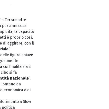
f a Terramadre
o per anni cosa
upidità, la capacità
etti è proprio così:
 di aggirare, con il
iale.”
delle figure chiave
Ugualmente
ui finalità sia il
l cibo si fa
ntità nazionale
”.
 lontano da
ed economica e di
 riferimento a Slow
 politica