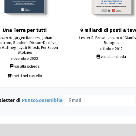
Una Terra per tutti
9 miliardi di posti a tav
 cura di
Jørgen Randers
,
Johan
Lester R. Brown
,
a cura di
Gianfr
kström
,
Sandrine Dixson-Declève
,
Bologna
 Gaffney
,
Jayati Ghosh
,
Per Espen
ottobre 2012
Stoknes
vai alla scheda
novembre 2022
vai alla scheda
metti nel carrello
sletter di
PuntoSostenibile