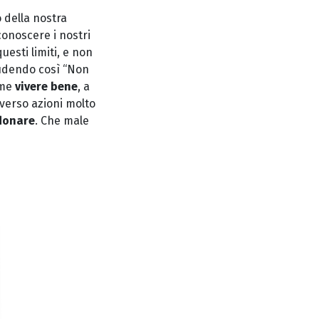
 della nostra
conoscere i nostri
uesti limiti, e non
ludendo così “Non
ome
vivere bene
, a
averso azioni molto
donare
. Che male