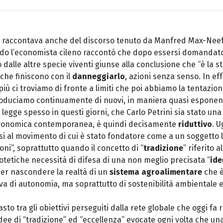
to raccontava anche del discorso tenuto da Manfred Max-Nee
do l’economista cileno raccontò che dopo essersi domandat
 dalle altre specie viventi giunse alla conclusione che “è la st
che finiscono con il
danneggiarlo
, azioni senza senso. In eff
più ci troviamo di fronte a limiti che poi abbiamo la tentazione
roduciamo continuamente di nuovi, in maniera quasi esponenz
legge spesso in questi giorni, che Carlo Petrini sia stato una 
stronomica contemporanea, è quindi decisamente
riduttivo
. 
si al movimento di cui è stato fondatore come a un soggetto la c
ioni”, soprattutto quando il concetto di “
tradizione
” riferito a
otetiche necessità di difesa di una non meglio precisata “
ide
er nascondere la realtà di un
sistema agroalimentare
che è
iva di autonomia, ma soprattutto di sostenibilità ambientale 
asto tra gli obiettivi perseguiti dalla rete globale che oggi fa
idee di “tradizione” ed “eccellenza” evocate ogni volta che una