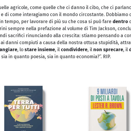
le agricole, come quelle che ci danno il cibo, che ci parlano
mo e di come interagiamo con il mondo circostante. Dobbiamo 
 in tempo, per lavorare di più su che cosa si può fare
dentro
q
trini sempre nella prefazione al volume di Tim Jackson, conc
randi sacrifici rinunciando alla crescita: stiamo pensando a c
ai danni compiuti a causa della nostra ottusa stupidità, attr
angiare
, lo
stare insieme
, il
condividere
, il
non sprecare
, il
le sia in quanto poesia, sia in quanto economia?”. RIP.