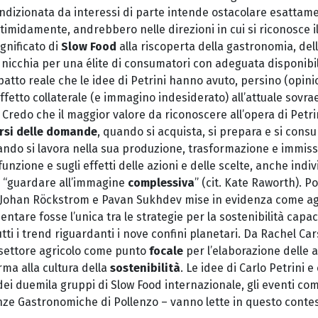
dizionata da interessi di parte intende ostacolare esattame
timidamente, andrebbero nelle direzioni in cui si riconosce 
ignificato di
Slow Food
alla riscoperta della gastronomia, dell
 nicchia per una élite di consumatori con adeguata disponibi
atto reale che le idee di Petrini hanno avuto, persino (opin
fetto collaterale (e immagino indesiderato) all’attuale sovr
 Credo che il maggior valore da riconoscere all’opera di Petrin
rsi delle domande
, quando si acquista, si prepara e si consu
ndo si lavora nella sua produzione, trasformazione e immis
 funzione e sugli effetti delle azioni e delle scelte, anche indiv
i “guardare all’immagine
complessiva
” (cit. Kate Raworth). P
 Johan Röckstrom e Pavan Sukhdev mise in evidenza come agi
entare fosse l’unica tra le strategie per la sostenibilità capa
tutti i trend riguardanti i nove confini planetari. Da Rachel Ca
 settore agricolo come punto
focale
per l’elaborazione delle a
ma alla cultura della
sostenibilità
. Le idee di Carlo Petrini 
 dei duemila gruppi di Slow Food internazionale, gli eventi c
enze Gastronomiche di Pollenzo – vanno lette in questo contes