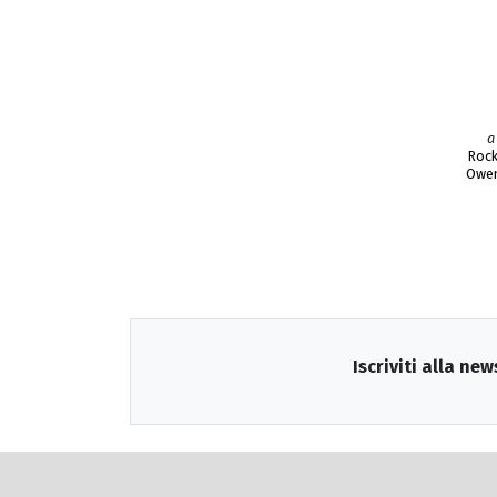
a
Roc
Owen
Iscriviti alla new