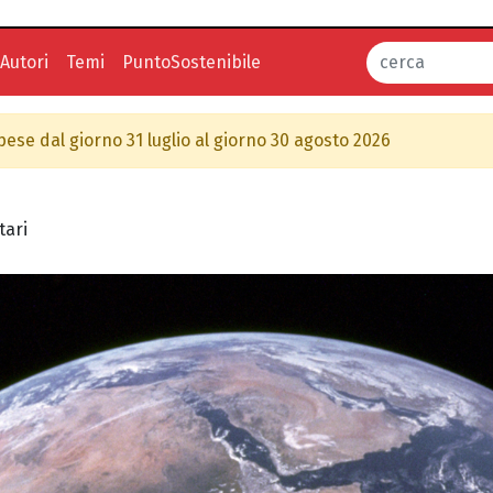
Autori
Temi
PuntoSostenibile
spese dal giorno 31 luglio al giorno 30 agosto 2026
tari