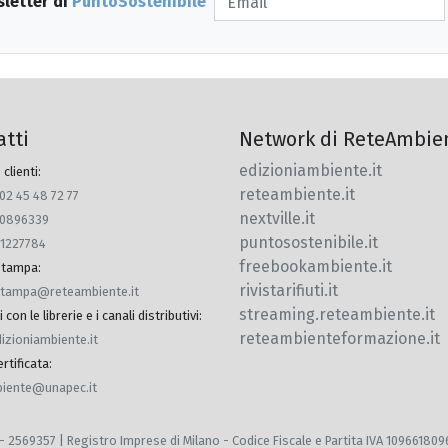
sletter di
PuntoSostenibile
atti
Network di ReteAmbie
edizioniambiente.it
 clienti:
reteambiente.it
 02 45 48 72 77
nextville.it
770896339
puntosostenibile.it
91227784
freebookambiente.it
 stampa
:
rivistarifiuti.it
.stampa@reteambiente.it
streaming.reteambiente.it
con le librerie e i canali distributivi
:
reteambienteformazione.it
dizioniambiente.it
rtificata
:
iente@unapec.it
 MI - 2569357 | Registro Imprese di Milano - Codice Fiscale e Partita IVA 10966180