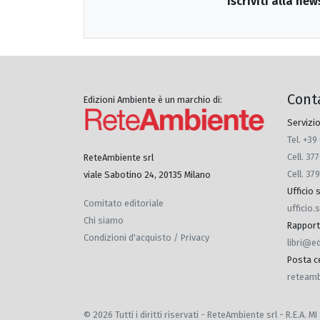
Iscriviti alla new
Cont
Edizioni Ambiente è un marchio di:
Servizio
Tel. +39
Cell. 3
ReteAmbiente srl
Cell. 37
viale Sabotino 24, 20135 Milano
Ufficio
Comitato editoriale
ufficio
Chi siamo
Rapporti 
Condizioni d'acquisto / Privacy
libri@e
Posta ce
reteamb
© 2026 Tutti i diritti riservati - ReteAmbiente srl - R.E.A.