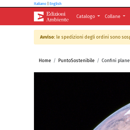
Italiano
|
English
Catalogo
Collane
Avviso
: le spedizioni degli ordini sono so
Home
PuntoSostenibile
Confini plane